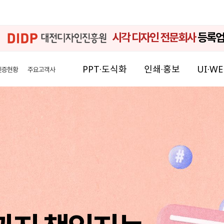
시각 디자인 전문회사
등록
PPT·도식화
인쇄·홍보
UI·WE
인증현황
주요고객사