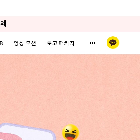
업체
영상·모션
로고·패키지
B