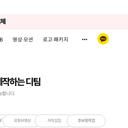
업체
영상·모션
로고·패키지
B
제작하는 디팀
능합니다.
f
유튜브영상
자막삽입
후보정작업