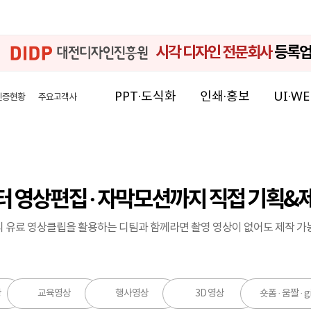
시각 디자인 전문회사
등록
PPT·도식화
인쇄·홍보
UI·WE
인증현황
주요고객사
 영상편집 · 자막모션까지 직접 기획&
 유료 영상클립을 활용하는 디팀과 함께라면 촬영 영상이 없어도 제작 가
상
교육영상
행사영상
3D 영상
숏폼 · 움짤 · gi