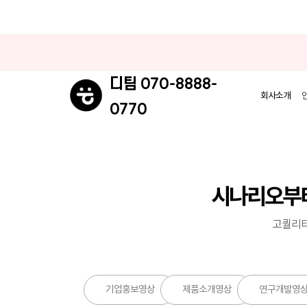
070-8888-
디팀
회사소개
0770
시나리오부터
고퀄리티
기업홍보영상
제품소개영상
연구개발영