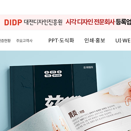
시각 디자인 전문회사
등록
PPT·도식화
인쇄·홍보
UI·WE
인증현황
주요고객사