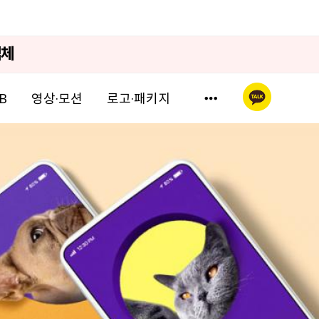
업체
영상·모션
로고·패키지
B